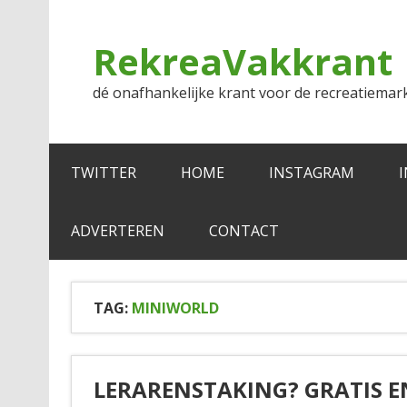
Doorgaan
naar
inhoud
RekreaVakkrant
dé onafhankelijke krant voor de recreatiemar
TWITTER
HOME
INSTAGRAM
ADVERTEREN
CONTACT
TAG:
MINIWORLD
LERARENSTAKING? GRATIS E