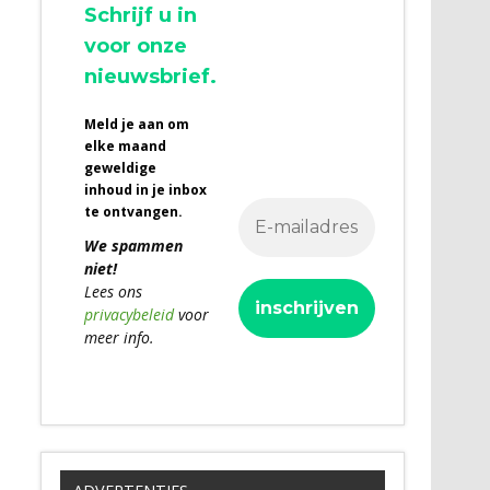
Schrijf u in
voor onze
nieuwsbrief.
Meld je aan om
elke maand
geweldige
inhoud in je inbox
te ontvangen.
We spammen
niet!
Lees ons
privacybeleid
voor
meer info.