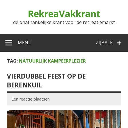
Doorgaan
naar
RekreaVakkrant
inhoud
dé onafhankelijke krant voor de recreatiemarkt
MENU
ZIJBALK
TAG:
NATUURLIJK KAMPEERPLEZIER
VIERDUBBEL FEEST OP DE
BERENKUIL
Een reactie plaatsen