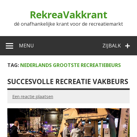
Doorgaan
naar
RekreaVakkrant
inhoud
dé onafhankelijke krant voor de recreatiemarkt
MENU
ZIJBALK
TAG:
NEDERLANDS GROOTSTE RECREATIEBEURS
SUCCESVOLLE RECREATIE VAKBEURS
Een reactie plaatsen