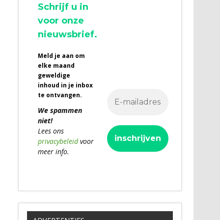
Schrijf u in
voor onze
nieuwsbrief.
Meld je aan om
elke maand
geweldige
inhoud in je inbox
te ontvangen.
We spammen
niet!
Lees ons
privacybeleid
voor
meer info.