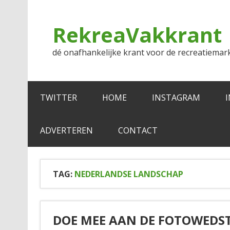
Doorgaan
naar
inhoud
RekreaVakkrant
dé onafhankelijke krant voor de recreatiemar
TWITTER
HOME
INSTAGRAM
ADVERTEREN
CONTACT
TAG:
NEDERLANDSE LANDSCHAP
DOE MEE AAN DE FOTOWEDS