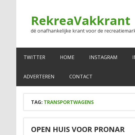
Doorgaan
naar
inhoud
RekreaVakkrant
dé onafhankelijke krant voor de recreatiemar
TWITTER
HOME
INSTAGRAM
ADVERTEREN
CONTACT
TAG:
TRANSPORTWAGENS
OPEN HUIS VOOR PRONAR