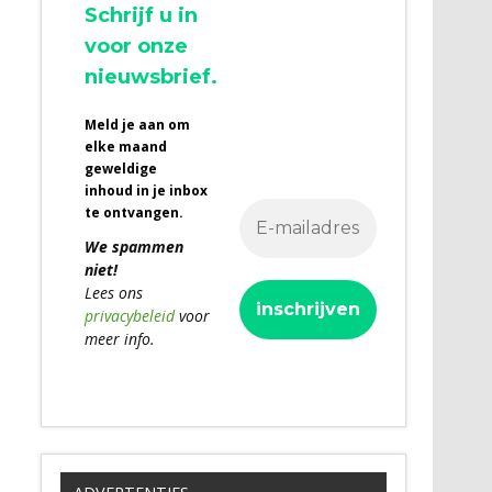
Schrijf u in
voor onze
nieuwsbrief.
Meld je aan om
elke maand
geweldige
inhoud in je inbox
te ontvangen.
We spammen
niet!
Lees ons
privacybeleid
voor
meer info.