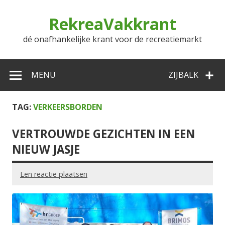
Doorgaan
naar
RekreaVakkrant
inhoud
dé onafhankelijke krant voor de recreatiemarkt
MENU
ZIJBALK
TAG:
VERKEERSBORDEN
VERTROUWDE GEZICHTEN IN EEN
NIEUW JASJE
Een reactie plaatsen