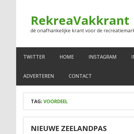
Doorgaan
naar
inhoud
RekreaVakkrant
dé onafhankelijke krant voor de recreatiemar
TWITTER
HOME
INSTAGRAM
ADVERTEREN
CONTACT
TAG:
VOORDEEL
NIEUWE ZEELANDPAS