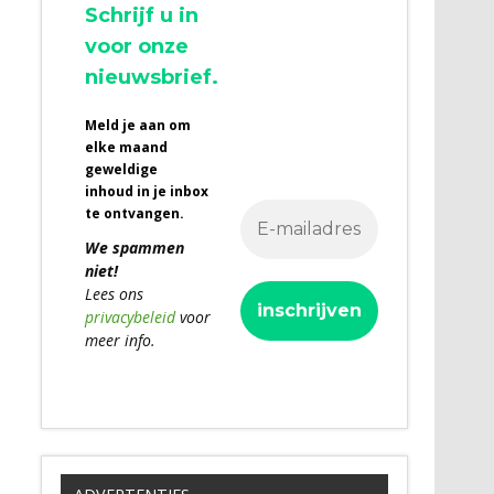
Schrijf u in
voor onze
nieuwsbrief.
Meld je aan om
elke maand
geweldige
inhoud in je inbox
te ontvangen.
We spammen
niet!
Lees ons
privacybeleid
voor
meer info.