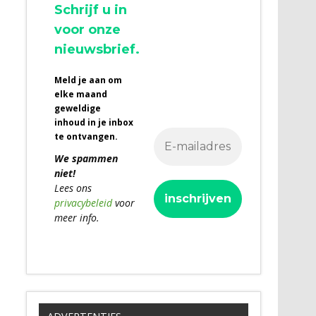
Schrijf u in
voor onze
nieuwsbrief.
Meld je aan om
elke maand
geweldige
inhoud in je inbox
te ontvangen.
We spammen
niet!
Lees ons
privacybeleid
voor
meer info.