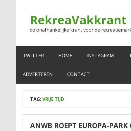
Doorgaan
naar
inhoud
RekreaVakkrant
dé onafhankelijke krant voor de recreatiemar
TWITTER
HOME
INSTAGRAM
ADVERTEREN
CONTACT
TAG:
VRIJE TIJD
ANWB ROEPT EUROPA-PARK O