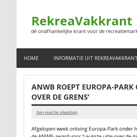
Doorgaan
naar
inhoud
RekreaVakkrant
dé onafhankelijke krant voor de recreatiemar
HOME
INFORMATIE UIT REKREAVAKKRAN
ANWB ROEPT EUROPA-PARK O
OVER DE GRENS’
Een reactie plaatsen
Afgelopen week ontving Europa-Park onder het
de ANWB-award voor ‘Leukste uitje over de gr