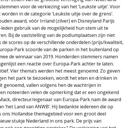
temmen voor de verkiezing van het ‘Leukste uitje’. Voor
orden in de categorie ‘Leukste uitje over de grens’.
ouden award, vóór Irrland (zilver) en Disneyland Parijs
leden gebruik van de mogelijkheid hun stem uit te
en. Bij de vaststelling van de podiumplaatsen zijn niet
e scores op de verschillende onderdelen (prijs/kwaliteit,
. Europa-Park scoorde van de parken in het buitenland op
armee de winnaar van 2019. Honderden stemmers namen
enlijst een reactie over Europa-Park achter te laten.
itief. Vier thema’s werden het meest genoemd. Zo geven
en het park te bezoeken, wordt het eten en drinken in
it genoemd, vallen volgens hen de wachtrijen in
e en noteerden velen de opmerking dat er een ongekend
l Mack, directeur/eigenaar van Europa-Park nam de award
an ‘het Land van ANWB’. Hij bedankte iedereen die op
is ons Hollandse themagebied voor een groot deel
euw stukje Nederland in ons park. De prijs van
dan ook een geweldige opsteker.” De verkiezing van het