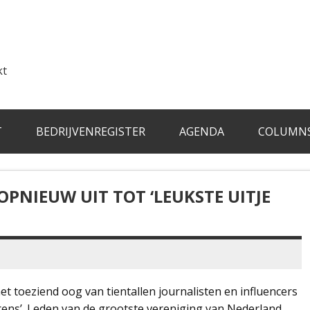
kt
T
BEDRIJVENREGISTER
AGENDA
COLUMN
PNIEUW UIT TOT ‘LEUKSTE UITJE
 toeziend oog van tientallen journalisten en influencers
ens’. Leden van de grootste vereniging van Nederland