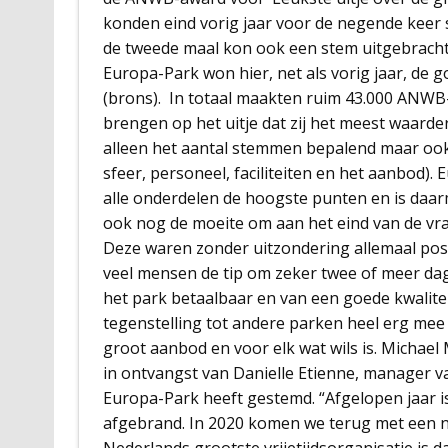
konden eind vorig jaar voor de negende keer s
de tweede maal kon ook een stem uitgebracht w
Europa-Park won hier, net als vorig jaar, de g
(brons). In totaal maakten ruim 43.000 ANWB-
brengen op het uitje dat zij het meest waarder
alleen het aantal stemmen bepalend maar ook d
sfeer, personeel, faciliteiten en het aanbod)
alle onderdelen de hoogste punten en is da
ook nog de moeite om aan het eind van de vrag
Deze waren zonder uitzondering allemaal pos
veel mensen de tip om zeker twee of meer dag
het park betaalbaar en van een goede kwalite
tegenstelling tot andere parken heel erg me
groot aanbod en voor elk wat wils is. Michae
in ontvangst van Danielle Etienne, manager v
Europa-Park heeft gestemd. “Afgelopen jaar 
afgebrand. In 2020 komen we terug met een ni
Nederlands grootste vrijetijdsorganisatie is 