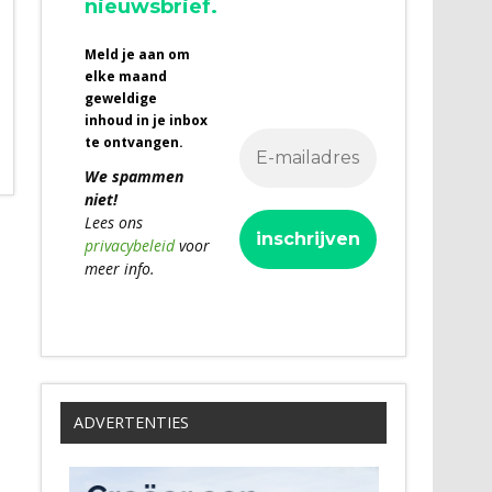
nieuwsbrief.
Meld je aan om
elke maand
geweldige
inhoud in je inbox
te ontvangen.
We spammen
niet!
Lees ons
privacybeleid
voor
meer info.
ADVERTENTIES