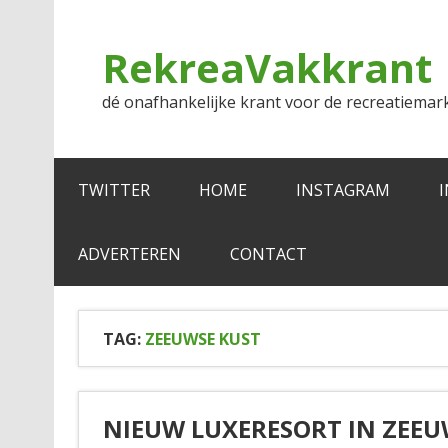
Doorgaan
naar
inhoud
RekreaVakkrant
dé onafhankelijke krant voor de recreatiemar
TWITTER
HOME
INSTAGRAM
ADVERTEREN
CONTACT
TAG:
ZEEUWSE KUST
NIEUW LUXERESORT IN ZEEU