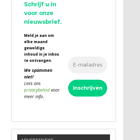
Schrijf u in
voor onze
nieuwsbrief.
Meld je aan om
elke maand
geweldige
inhoud in je inbox
te ontvangen.
We spammen
niet!
Lees ons
privacybeleid
voor
meer info.