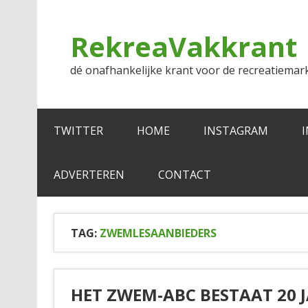
Doorgaan
naar
inhoud
RekreaVakkrant
dé onafhankelijke krant voor de recreatiemar
TWITTER
HOME
INSTAGRAM
ADVERTEREN
CONTACT
TAG:
ZWEMLESAANBIEDERS
HET ZWEM-ABC BESTAAT 20 