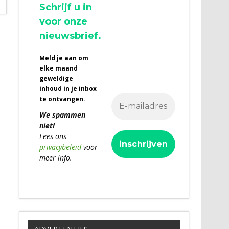
Schrijf u in
voor onze
nieuwsbrief.
Meld je aan om
elke maand
geweldige
inhoud in je inbox
te ontvangen.
We spammen
niet!
Lees ons
privacybeleid
voor
meer info.