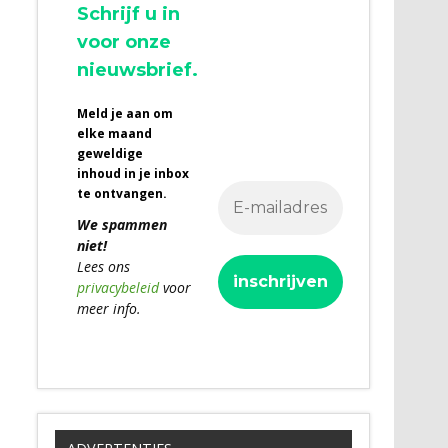
Schrijf u in
voor onze
nieuwsbrief.
Meld je aan om
elke maand
geweldige
inhoud in je inbox
te ontvangen.
We spammen
niet!
Lees ons
privacybeleid
voor
meer info.