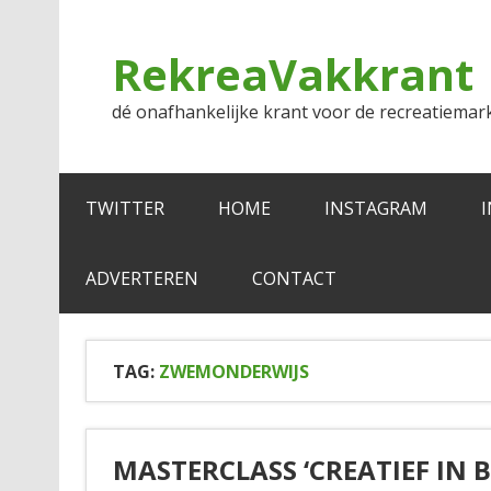
Doorgaan
naar
inhoud
RekreaVakkrant
dé onafhankelijke krant voor de recreatiemar
TWITTER
HOME
INSTAGRAM
ADVERTEREN
CONTACT
TAG:
ZWEMONDERWIJS
MASTERCLASS ‘CREATIEF IN 