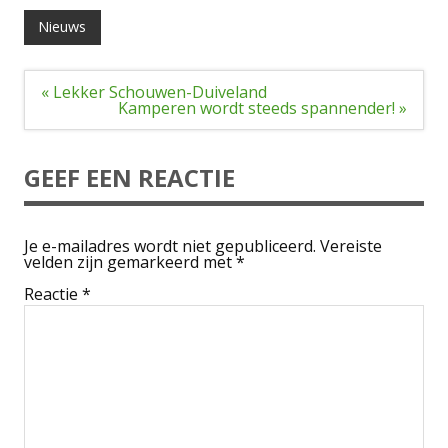
Nieuws
Bericht
« Lekker Schouwen-Duiveland
navigatie
Kamperen wordt steeds spannender! »
GEEF EEN REACTIE
Je e-mailadres wordt niet gepubliceerd.
Vereiste
velden zijn gemarkeerd met
*
Reactie
*