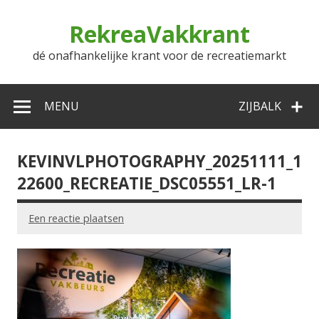
Doorgaan
naar
RekreaVakkrant
inhoud
dé onafhankelijke krant voor de recreatiemarkt
MENU
ZIJBALK
KEVINVLPHOTOGRAPHY_20251111_1
22600_RECREATIE_DSC05551_LR-1
Een reactie plaatsen