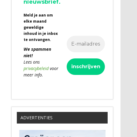
nieuwsbrief.
Meld je aan om
elke maand
geweldige
inhoud in je inbox
te ontvangen.
We spammen
niet!
Lees ons
privacybeleid
voor
meer info.
ADVERTENTIES