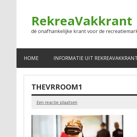
Doorgaan
naar
inhoud
RekreaVakkrant
dé onafhankelijke krant voor de recreatiemar
HOME
INFORMATIE UIT REKREAVAKKRAN
THEVRROOM1
Een reactie plaatsen