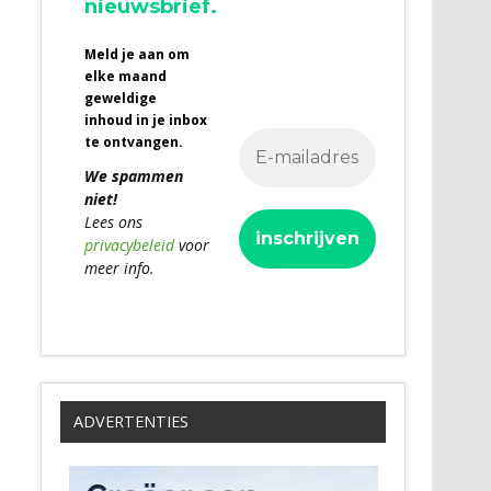
nieuwsbrief.
Meld je aan om
elke maand
geweldige
inhoud in je inbox
te ontvangen.
We spammen
niet!
Lees ons
privacybeleid
voor
meer info.
ADVERTENTIES