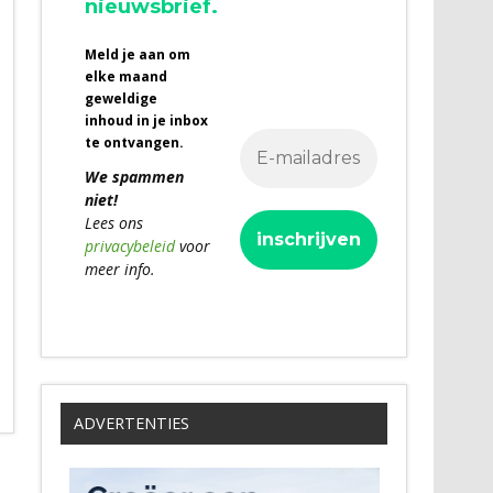
nieuwsbrief.
Meld je aan om
elke maand
geweldige
inhoud in je inbox
te ontvangen.
We spammen
niet!
Lees ons
privacybeleid
voor
meer info.
ADVERTENTIES