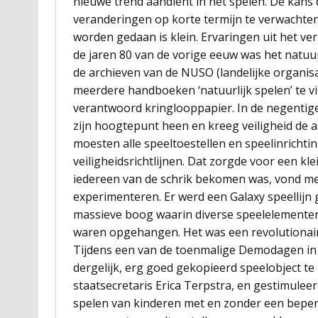
nieuwe trend aandient in het spelen. De kans 
veranderingen op korte termijn te verwachten
worden gedaan is klein. Ervaringen uit het ver
de jaren 80 van de vorige eeuw was het natuur
de archieven van de NUSO (landelijke organisa
meerdere handboeken ‘natuurlijk spelen’ te vi
verantwoord kringlooppapier. In de negentige
zijn hoogtepunt heen en kreeg veiligheid de 
moesten alle speeltoestellen en speelinricht
veiligheidsrichtlijnen. Dat zorgde voor een kle
iedereen van de schrik bekomen was, vond me
experimenteren. Er werd een Galaxy speellijn 
massieve boog waarin diverse speelelementen
waren opgehangen. Het was een revolutionair
Tijdens een van de toenmalige Demodagen in 
dergelijk, erg goed gekopieerd speelobject t
staatsecretaris Erica Terpstra, en gestimulee
spelen van kinderen met en zonder een beper