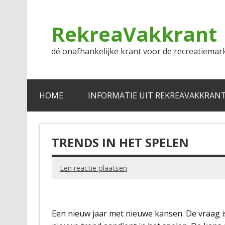
Doorgaan
naar
inhoud
RekreaVakkrant
dé onafhankelijke krant voor de recreatiemar
HOME
INFORMATIE UIT REKREAVAKKRAN
TRENDS IN HET SPELEN
Een reactie plaatsen
Een nieuw jaar met nieuwe kansen. De vraag is