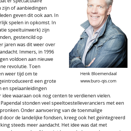
dat er spectaculaire
 zijn of aanbiedingen
leden geven dit ook aan. In
lijk spelen in opkomst. In
tie speeltuinwerk) zijn
nden, gestencild op
r jaren was dit weer over
aandacht. Immers, in 1996
ingen voldoen aan nieuwe
ine revolutie. Toen
n weer tijd om te
Henk Bloemendaal
geïntroduceerd: een grote
www.buro-qis.com
 en spelaanleidingen
 idee waaraan ook nog centen te verdienen vielen.
Papendal stonden veel speeltoestelleveranciers met een
e pronken. Onder aanvoering van de toenmalige
rd door de landelijke fondsen, kreeg ook het geïntegreerd
king steeds meer aandacht. Het idee was dat met