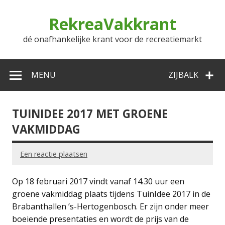
Doorgaan
naar
RekreaVakkrant
inhoud
dé onafhankelijke krant voor de recreatiemarkt
MENU
ZIJBALK
TUINIDEE 2017 MET GROENE
VAKMIDDAG
Een reactie plaatsen
Op 18 februari 2017 vindt vanaf 14.30 uur een
groene vakmiddag plaats tijdens TuinIdee 2017 in de
Brabanthallen ’s-Hertogenbosch. Er zijn onder meer
boeiende presentaties en wordt de prijs van de