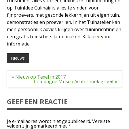
consument alles voor een luxueuze tuininrichting en
op TuinIdee Culinair is alles te vinden voor
fijnproevers, met gezonde lekkernijen uit eigen tuin,
demonstraties en proeverijen. In het Tuinatelier kan
men persoonlijk advies krijgen over tuininrichting en
een gratis tuinschets laten maken. Klik
hier
voor
informatie.
Nieuws
Bericht
« Nieuw op Texel in 2017
navigatie
Campagne Musea Achterhoek groeit »
GEEF EEN REACTIE
Je e-mailadres wordt niet gepubliceerd.
Vereiste
velden zijn gemarkeerd met
*