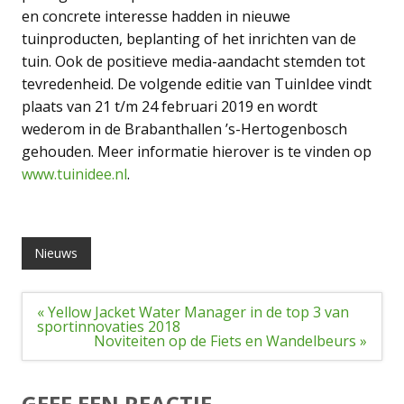
en concrete interesse hadden in nieuwe
tuinproducten, beplanting of het inrichten van de
tuin. Ook de positieve media-aandacht stemden tot
tevredenheid. De volgende editie van TuinIdee vindt
plaats van 21 t/m 24 februari 2019 en wordt
wederom in de Brabanthallen ’s-Hertogenbosch
gehouden. Meer informatie hierover is te vinden op
www.tuinidee.nl
.
Nieuws
Bericht
« Yellow Jacket Water Manager in de top 3 van
navigatie
sportinnovaties 2018
Noviteiten op de Fiets en Wandelbeurs »
GEEF EEN REACTIE