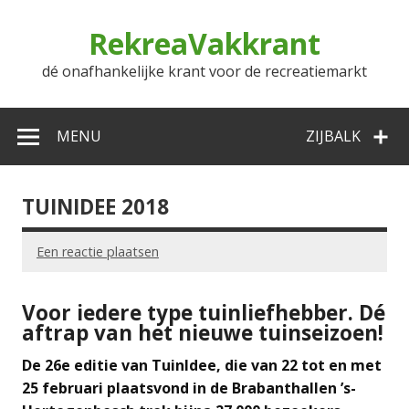
Doorgaan
naar
RekreaVakkrant
inhoud
dé onafhankelijke krant voor de recreatiemarkt
MENU
ZIJBALK
TUINIDEE 2018
Een reactie plaatsen
Voor iedere type tuinliefhebber. Dé
aftrap van het nieuwe tuinseizoen!
De 26e editie van TuinIdee, die van 22 tot en met
25 februari plaatsvond in de Brabanthallen ’s-