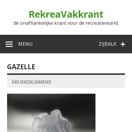
Doorgaan
naar
RekreaVakkrant
inhoud
dé onafhankelijke krant voor de recreatiemarkt
MENU
ZIJBALK
GAZELLE
Een reactie plaatsen