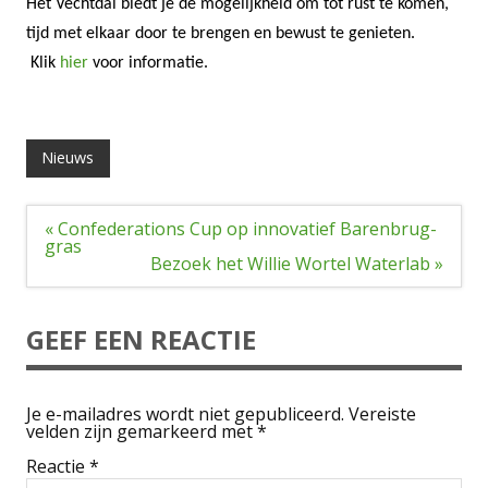
Het Vechtdal biedt je de mogelijkheid om tot rust te komen,
tijd met elkaar door te brengen en bewust te genieten.
Klik
hier
voor informatie.
Nieuws
Bericht
« Confederations Cup op innovatief Barenbrug-
navigatie
gras
Bezoek het Willie Wortel Waterlab »
GEEF EEN REACTIE
Je e-mailadres wordt niet gepubliceerd.
Vereiste
velden zijn gemarkeerd met
*
Reactie
*