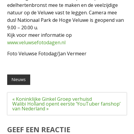
edelhertenbronst mee te maken en de veelzijdige
natuur op de Veluwe vast te leggen. Camera mee
dus! Nationaal Park de Hoge Veluwe is geopend van
9.00 – 20.00 u.
Kijk voor meer informatie op
www.veluwsefotodagen.nl
Foto Veluwse Fotodag/Jan Vermeer
Nieuws
Bericht
« Koninklijke Ginkel Groep verhuisd
navigatie
Walibi Holland opent eerste ‘YouTuber fanshop’
van Nederland »
GEEF EEN REACTIE