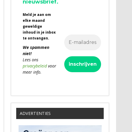
nieuwsbrief.
Meld je aan om
elke maand
geweldige
inhoud in je inbox
te ontvangen.
We spammen
niet!
Lees ons
privacybeleid
voor
meer info.
ADVERTENTIES