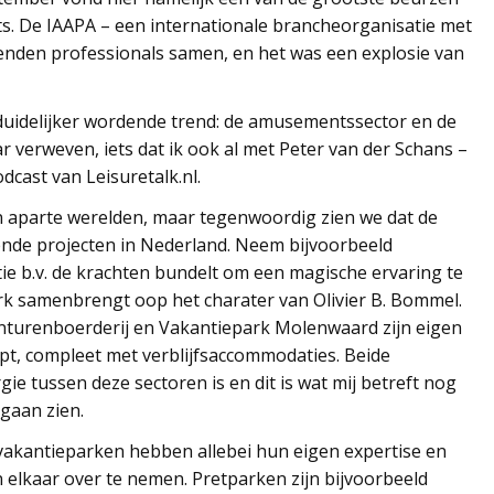
s. De IAAPA – een internationale brancheorganisatie met
enden professionals samen, en het was een explosie van
 duidelijker wordende trend: de amusementssector en de
r verweven, iets dat ik ook al met Peter van der Schans –
dcast van Leisuretalk.nl.
 aparte werelden, maar tegenwoordig zien we dat de
llende projecten in Nederland. Neem bijvoorbeeld
e b.v. de krachten bundelt om een magische ervaring te
ark samenbrengt oop het charater van Olivier B. Bommel.
onturenboerderij en Vakantiepark Molenwaard zijn eigen
mpt, compleet met verblijfsaccommodaties. Beide
gie tussen deze sectoren is en dit is wat mij betreft nog
gaan zien.
vakantieparken hebben allebei hun eigen expertise en
 elkaar over te nemen. Pretparken zijn bijvoorbeeld