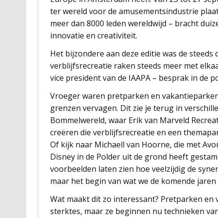
ter wereld voor de amusementsindustrie plaat
meer dan 8000 leden wereldwijd – bracht duiz
innovatie en creativiteit.
Het bijzondere aan deze editie was de steeds
verblijfsrecreatie raken steeds meer met elkaa
vice president van de IAAPA – besprak in de po
Vroeger waren pretparken en vakantieparken
grenzen vervagen. Dit zie je terug in verschi
Bommelwereld, waar Erik van Marveld Recreati
creëren die verblijfsrecreatie en een themap
Of kijk naar Michaell van Hoorne, die met Av
Disney in de Polder uit de grond heeft gesta
voorbeelden laten zien hoe veelzijdig de syner
maar het begin van wat we de komende jaren 
Wat maakt dit zo interessant? Pretparken en 
sterktes, maar ze beginnen nu technieken van