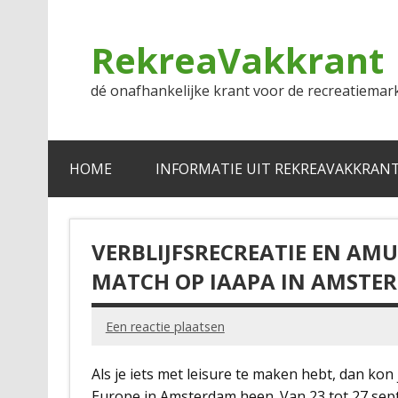
Doorgaan
naar
inhoud
RekreaVakkrant
dé onafhankelijke krant voor de recreatiemar
HOME
INFORMATIE UIT REKREAVAKKRAN
VERBLIJFSRECREATIE EN AM
MATCH OP IAAPA IN AMSTE
Een reactie plaatsen
Als je iets met leisure te maken hebt, dan ko
Europe in Amsterdam heen. Van 23 tot 27 sep