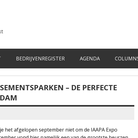
kt
T
BEDRIJVENREGISTER
AGENDA
COLUMN
USEMENTSPARKEN – DE PERFECTE
RDAM
n je het afgelopen september niet om de IAAPA Expo
tember vond hier namelijk een van de grootste beurzen