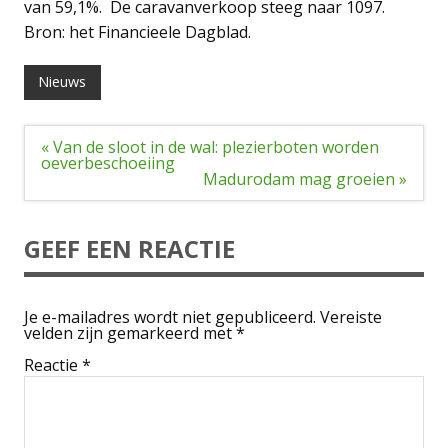
van 59,1%. De caravanverkoop steeg naar 1097.
Bron: het Financieele Dagblad.
Nieuws
Bericht
« Van de sloot in de wal: plezierboten worden
navigatie
oeverbeschoeiing
Madurodam mag groeien »
GEEF EEN REACTIE
Je e-mailadres wordt niet gepubliceerd.
Vereiste
velden zijn gemarkeerd met
*
Reactie
*