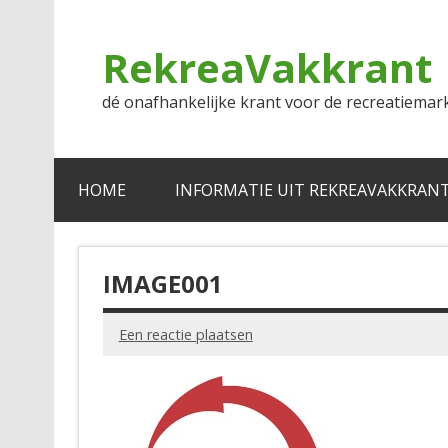
Doorgaan
naar
inhoud
RekreaVakkrant
dé onafhankelijke krant voor de recreatiemar
HOME
INFORMATIE UIT REKREAVAKKRAN
IMAGE001
Een reactie plaatsen