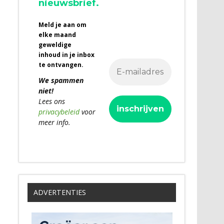
nieuwsbrief.
Meld je aan om
elke maand
geweldige
inhoud in je inbox
te ontvangen.
We spammen
niet!
Lees ons
privacybeleid
voor
meer info.
ADVERTENTIES