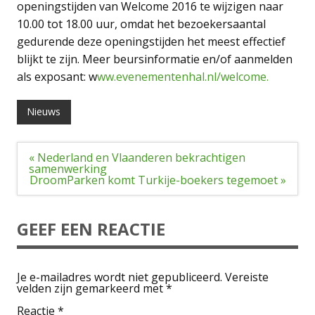
openingstijden van Welcome 2016 te wijzigen naar
10.00 tot 18.00 uur, omdat het bezoekersaantal
gedurende deze openingstijden het meest effectief
blijkt te zijn. Meer beursinformatie en/of aanmelden
als exposant: w
ww.evenementenhal.nl/welcome.
Nieuws
Bericht
« Nederland en Vlaanderen bekrachtigen
navigatie
samenwerking
DroomParken komt Turkije-boekers tegemoet »
GEEF EEN REACTIE
Je e-mailadres wordt niet gepubliceerd.
Vereiste
velden zijn gemarkeerd met
*
Reactie
*