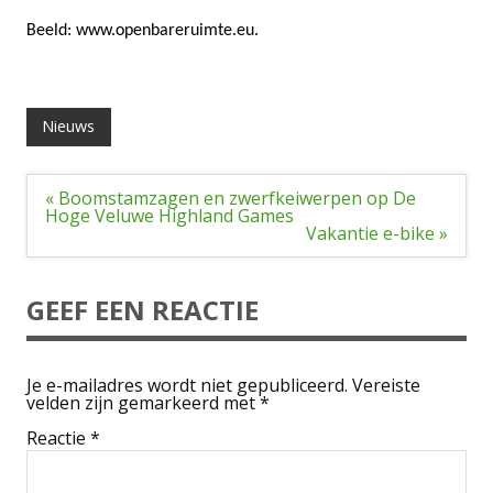
Beeld: www.openbareruimte.eu.
Nieuws
Bericht
« Boomstamzagen en zwerfkeiwerpen op De
navigatie
Hoge Veluwe Highland Games
Vakantie e-bike »
GEEF EEN REACTIE
Je e-mailadres wordt niet gepubliceerd.
Vereiste
velden zijn gemarkeerd met
*
Reactie
*