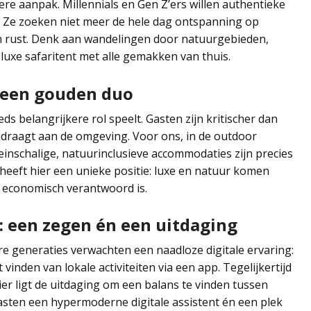
re aanpak. Millennials en Gen Z’ers willen authentieke
 Ze zoeken niet meer de hele dag ontspanning op
 en rust. Denk aan wandelingen door natuurgebieden,
uxe safaritent met alle gemakken van thuis.
 een gouden duo
ds belangrijkere rol speelt. Gasten zijn kritischer dan
 bijdraagt aan de omgeving. Voor ons, in de outdoor
Kleinschalige, natuurinclusieve accommodaties zijn precies
heeft hier een unieke positie: luxe en natuur komen
 economisch verantwoord is.
 een zegen én een uitdaging
ere generaties verwachten een naadloze digitale ervaring:
nden van lokale activiteiten via een app. Tegelijkertijd
Hier ligt de uitdaging om een balans te vinden tussen
asten een hypermoderne digitale assistent én een plek