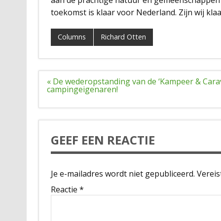
toekomst is klaar voor Nederland. Zijn wij kl
Columns
Richard Otten
Bericht
« De wederopstanding van de ‘Kampeer & Carava
navigatie
campingeigenaren!
GEEF EEN REACTIE
Je e-mailadres wordt niet gepubliceerd.
Vereis
Reactie
*