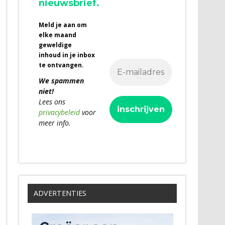
nieuwsbrief.
Meld je aan om
elke maand
geweldige
inhoud in je inbox
te ontvangen.
We spammen
niet!
Lees ons
privacybeleid
voor
meer info.
ADVERTENTIES