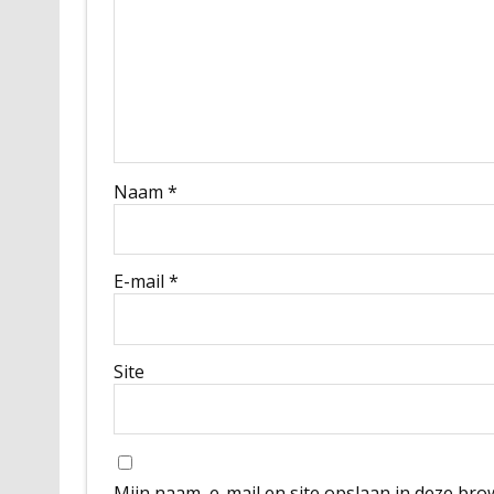
Naam
*
E-mail
*
Site
Mijn naam, e-mail en site opslaan in deze bro