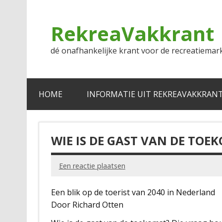
Doorgaan
naar
inhoud
RekreaVakkrant
dé onafhankelijke krant voor de recreatiemar
HOME
INFORMATIE UIT REKREAVAKKRAN
WIE IS DE GAST VAN DE TOE
Een reactie plaatsen
Een blik op de toerist van 2040 in Nederland
Door Richard Otten