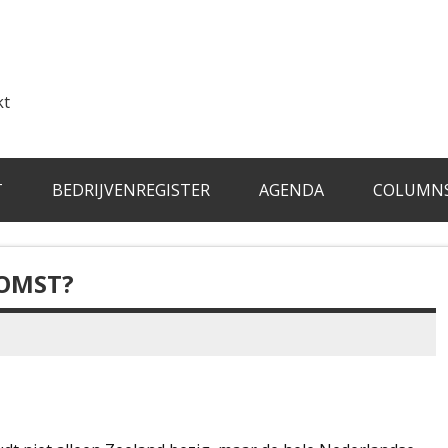
kt
T
BEDRIJVENREGISTER
AGENDA
COLUMN
KOMST?