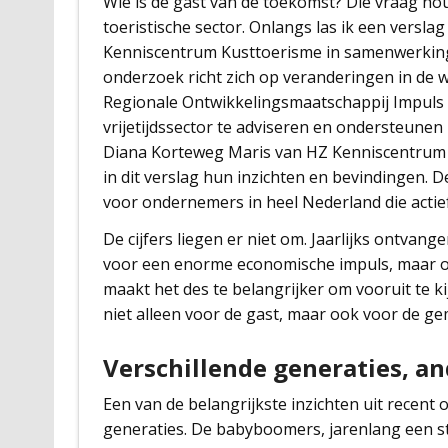
Wie is de gast van de toekomst? Die vraag ho
toeristische sector. Onlangs las ik een versl
Kenniscentrum Kusttoerisme in samenwerking 
onderzoek richt zich op veranderingen in de
Regionale Ontwikkelingsmaatschappij Impuls
vrijetijdssector te adviseren en ondersteunen 
Diana Korteweg Maris van HZ Kenniscentrum 
in dit verslag hun inzichten en bevindingen. D
voor ondernemers in heel Nederland die actief
De cijfers liegen er niet om. Jaarlijks ontvange
voor een enorme economische impuls, maar o
maakt het des te belangrijker om vooruit te ki
niet alleen voor de gast, maar ook voor de 
Verschillende generaties, a
Een van de belangrijkste inzichten uit recent 
generaties. De babyboomers, jarenlang een st