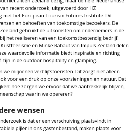
udt niet alleen Zeeland bezig, maar de hele Nederlandse
ag van recent onderzoek, uitgevoerd door HZ
met het European Tourism Futures Institute. Dit
 wensen en behoeften van toekomstige bezoekers. De
 Zeeland gebruikt de uitkomsten om ondernemers in de
bij het realiseren van een toekomstbestendig bedrijf.
Kusttoerisme en Minke Rabaut van Impuls Zeeland delen
eze waardevolle informatie biedt inspiratie en richting
 zijn in de outdoor hospitality en glamping.
n we miljoenen verblijfstoeristen. Dit zorgt niet alleen
ok voor een druk op onze voorzieningen en natuur. Dat
jken: hoe zorgen we ervoor dat we aantrekkelijk blijven,
gemeenschap waarin we opereren?
ndere wensen
onderzoek is dat er een verschuiving plaatsvindt in
abiele pijler in ons gastenbestand, maken plaats voor