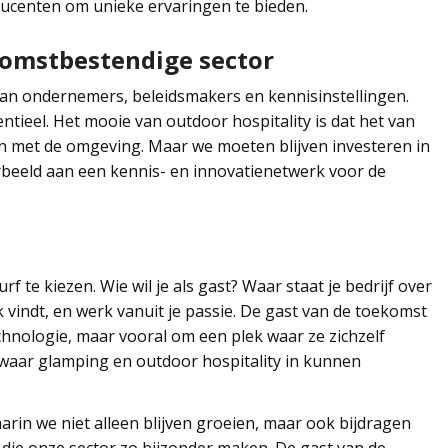
ducenten om unieke ervaringen te bieden.
omstbestendige sector
an ondernemers, beleidsmakers en kennisinstellingen.
tieel. Het mooie van outdoor hospitality is dat het van
n met de omgeving. Maar we moeten blijven investeren in
oorbeeld aan een kennis- en innovatienetwerk voor de
 te kiezen. Wie wil je als gast? Waar staat je bedrijf over
ijk vindt, en werk vanuit je passie. De gast van de toekomst
chnologie, maar vooral om een plek waar ze zichzelf
es waar glamping en outdoor hospitality in kunnen
in we niet alleen blijven groeien, maar ook bijdragen
ie onze sector zo bijzonder maken. De gast van de