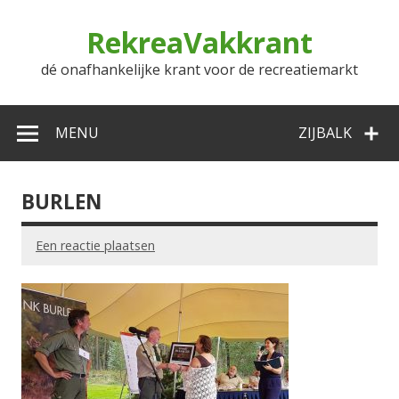
Doorgaan
naar
RekreaVakkrant
inhoud
dé onafhankelijke krant voor de recreatiemarkt
MENU
ZIJBALK
BURLEN
Een reactie plaatsen