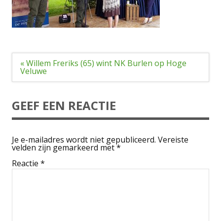
Bericht
« Willem Freriks (65) wint NK Burlen op Hoge
navigatie
Veluwe
GEEF EEN REACTIE
Je e-mailadres wordt niet gepubliceerd.
Vereiste
velden zijn gemarkeerd met
*
Reactie
*