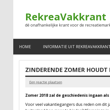
Doorgaan
naar
inhoud
RekreaVakkrant
dé onafhankelijke krant voor de recreatiemar
HOME
INFORMATIE UIT REKREAVAKKRAN
ZINDERENDE ZOMER HOUDT K
Een reactie plaatsen
Zomer 2018 zal de geschiedenis ingaan als
Voor veel vakantiegangers dus reden om dit jaa