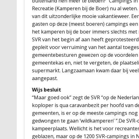
buitenland hen meer te bieden? “Campings in N
Recreatie (Kamperen bij de Boer) nu al weten
van dit uitzonderlijke mooie vakantieweer. Ee
gasten op deze (meest boeren) campings een
het kamperen bij de boer immers slechts me
SVR van het begin af aan heeft geprotesteer
gepleit voor verruiming van het aantal toege
gemeentebesturen gewezen op de voordelen da
gemeentekas en, niet te vergeten, de plaatsel
supermarkt. Langzaamaan kwam daar bij veel 
aangepast.
Wijs besluit
“Maar goed ook” zegt de SVR “op de Nederland
koploper is qua caravanbezit per hoofd van de 
gemeenten, is er op de meeste campings nog we
gedwongen te gaan ‘wildkamperen’ ”.De SVR-
kampeerplaats. Wellicht is het voor recreant
geblazen, maar op de 1200 SVR-campings in N