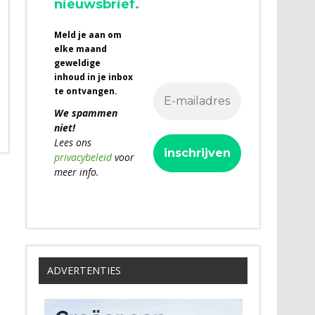
nieuwsbrief.
Meld je aan om
elke maand
geweldige
inhoud in je inbox
te ontvangen.
We spammen
niet!
Lees ons
privacybeleid
voor
meer info.
ADVERTENTIES