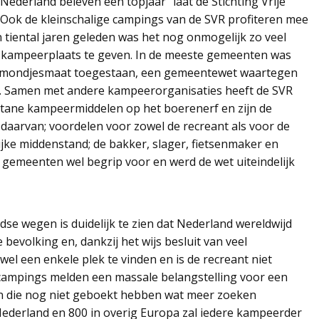
ederland beleven een topjaar” laat de Stichting Vrije
. Ook de kleinschalige campings van de SVR profiteren mee
n tiental jaren geleden was het nog onmogelijk zo veel
 kampeerplaats te geven. In de meeste gemeenten was
t mondjesmaat toegestaan, een gemeentewet waartegen
d. Samen met andere kampeerorganisaties heeft de SVR
stane kampeermiddelen op het boerenerf en zijn de
arvan; voordelen voor zowel de recreant als voor de
ijke middenstand; de bakker, slager, fietsenmaker en
gemeenten wel begrip voor en werd de wet uiteindelijk
se wegen is duidelijk te zien dat Nederland wereldwijd
bevolking en, dankzij het wijs besluit van veel
l een enkele plek te vinden en is de recreant niet
campings melden een massale belangstelling voor een
en die nog niet geboekt hebben wat meer zoeken
ederland en 800 in overig Europa zal iedere kampeerder