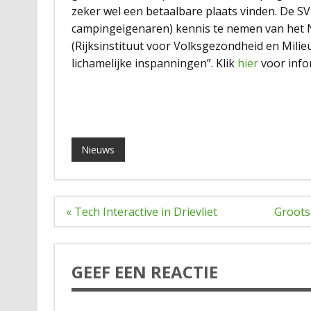
zeker wel een betaalbare plaats vinden. De S
campingeigenaren) kennis te nemen van het N
(Rijksinstituut voor Volksgezondheid en Milie
lichamelijke inspanningen”. Klik
hier
voor info
Nieuws
Bericht
« Tech Interactive in Drievliet
Groots
navigatie
GEEF EEN REACTIE