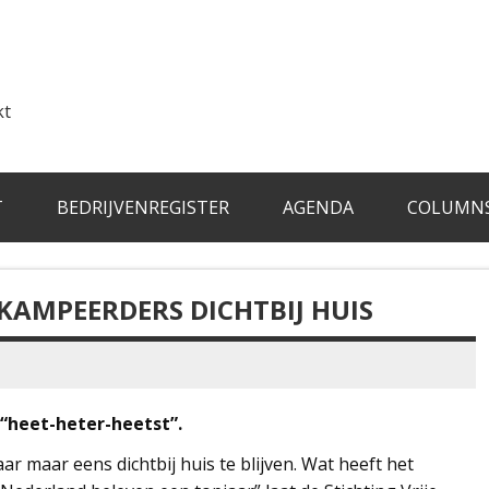
kt
T
BEDRIJVENREGISTER
AGENDA
COLUMN
AMPEERDERS DICHTBIJ HUIS
 “heet-heter-heetst”.
r maar eens dichtbij huis te blijven. Wat heeft het