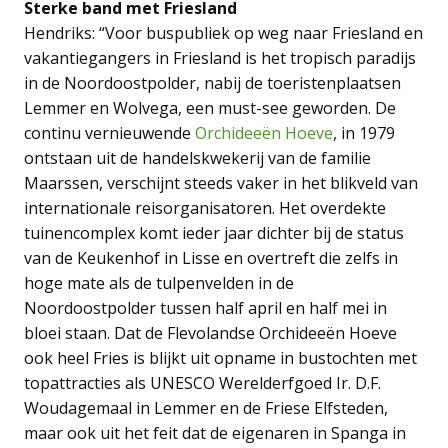
Sterke band met Friesland
Hendriks: “Voor buspubliek op weg naar Friesland en
vakantiegangers in Friesland is het tropisch paradijs
in de Noordoostpolder, nabij de toeristenplaatsen
Lemmer en Wolvega, een must-see geworden. De
continu vernieuwende
Orchideeën Hoeve
, in 1979
ontstaan uit de handelskwekerij van de familie
Maarssen, verschijnt steeds vaker in het blikveld van
internationale reisorganisatoren. Het overdekte
tuinencomplex komt ieder jaar dichter bij de status
van de Keukenhof in Lisse en overtreft die zelfs in
hoge mate als de tulpenvelden in de
Noordoostpolder tussen half april en half mei in
bloei staan. Dat de Flevolandse Orchideeën Hoeve
ook heel Fries is blijkt uit opname in bustochten met
topattracties als UNESCO Werelderfgoed Ir. D.F.
Woudagemaal in Lemmer en de Friese Elfsteden,
maar ook uit het feit dat de eigenaren in Spanga in