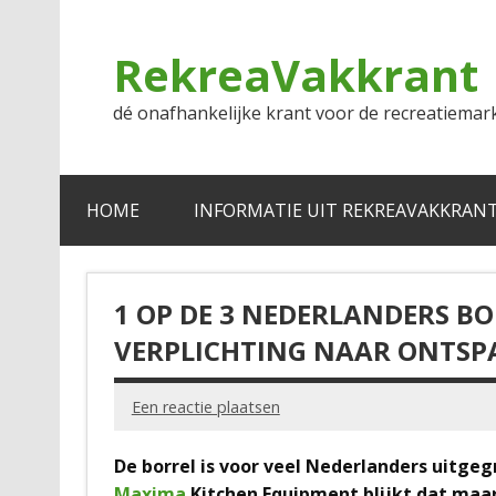
Doorgaan
naar
inhoud
RekreaVakkrant
dé onafhankelijke krant voor de recreatiemar
HOME
INFORMATIE UIT REKREAVAKKRAN
1 OP DE 3 NEDERLANDERS BO
VERPLICHTING NAAR ONTSP
Een reactie plaatsen
De borrel is voor veel Nederlanders uitgegr
Maxima
Kitchen Equipment blijkt dat maar 