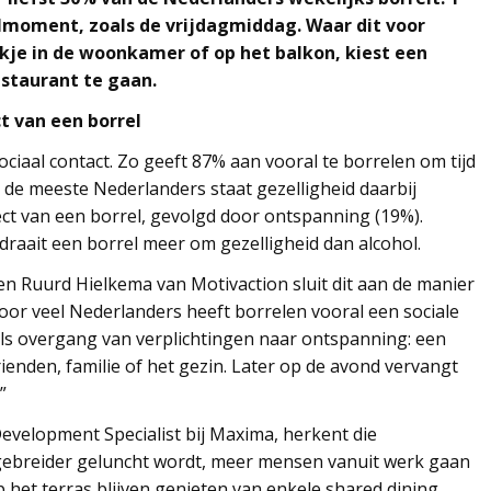
elmoment, zoals de vrijdagmiddag. Waar dit voor
je in de woonkamer of op het balkon, kiest een
estaurant te gaan.
ct van een borrel
ociaal contact. Zo geeft 87% aan vooral te borrelen om tijd
 de meeste Nederlanders staat gezelligheid daarbij
ect van een borrel, gevolgd door ontspanning (19%).
 draait een borrel meer om gezelligheid dan alcohol.
Ruurd Hielkema van Motivaction sluit dit aan de manier
Voor veel Nederlanders heeft borrelen vooral een sociale
ls overgang van verplichtingen naar ontspanning: een
en, familie of het gezin. Later op de avond vervangt
”
evelopment Specialist bij Maxima, herkent die
itgebreider geluncht wordt, meer mensen vanuit werk gaan
 het terras blijven genieten van enkele shared dining