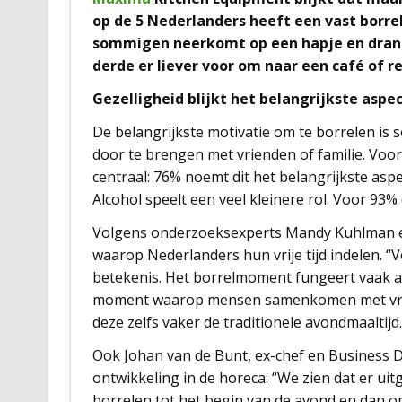
op de 5 Nederlanders heeft een vast borr
sommigen neerkomt op een hapje en drank
derde er liever voor om naar een café of r
Gezelligheid blijkt het belangrijkste aspe
De belangrijkste motivatie om te borrelen is s
door te brengen met vrienden of familie. Voor
centraal: 76% noemt dit het belangrijkste asp
Alcohol speelt een veel kleinere rol. Voor 93%
Volgens onderzoeksexperts Mandy Kuhlman en 
waarop Nederlanders hun vrije tijd indelen. “
betekenis. Het borrelmoment fungeert vaak a
moment waarop mensen samenkomen met vriend
deze zelfs vaker de traditionele avondmaaltijd.
Ook Johan van de Bunt, ex-chef en Business D
ontwikkeling in de horeca: “We zien dat er u
borrelen tot het begin van de avond en dan op