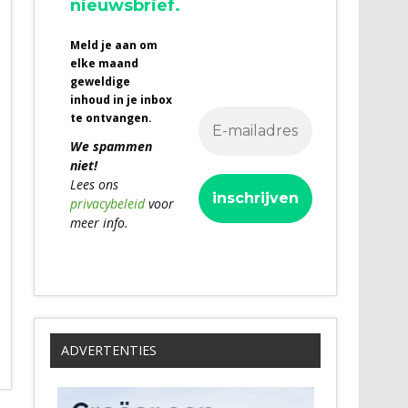
nieuwsbrief.
Meld je aan om
elke maand
geweldige
inhoud in je inbox
te ontvangen.
We spammen
niet!
Lees ons
privacybeleid
voor
meer info.
ADVERTENTIES