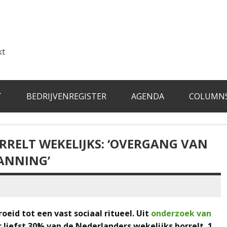
kt
T
BEDRIJVENREGISTER
AGENDA
COLUMN
RRELT WEKELIJKS: ‘OVERGANG VAN
ANNING’
oeid tot een vast sociaal ritueel. Uit
onderzoek van
liefst 30% van de Nederlanders wekelijks borrelt. 1