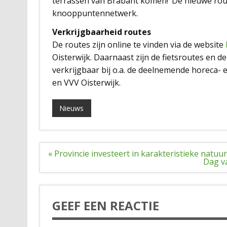
terrassen van Brabant komen!’ De nieuwe rou
knooppuntennetwerk.
Verkrijgbaarheid routes
De routes zijn online te vinden via de website
Oisterwijk. Daarnaast zijn de fietsroutes en
verkrijgbaar bij o.a. de deelnemende horeca-
en VVV Oisterwijk.
Nieuws
Bericht
« Provincie investeert in karakteristieke natu
navigatie
Dag v
GEEF EEN REACTIE