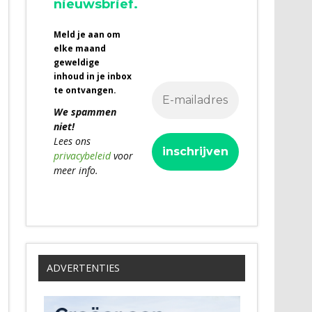
nieuwsbrief.
Meld je aan om
elke maand
geweldige
inhoud in je inbox
te ontvangen.
We spammen
niet!
Lees ons
privacybeleid
voor
meer info.
ADVERTENTIES