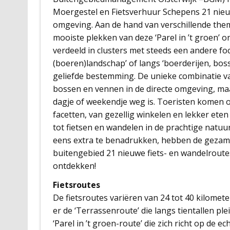
Moergestel en Fietsverhuur Schepens 21 nieuw
omgeving. Aan de hand van verschillende thema’
mooiste plekken van deze ‘Parel in ’t groen’ 
verdeeld in clusters met steeds een andere foc
(boeren)landschap’ of langs ‘boerderijen, boss
geliefde bestemming. De unieke combinatie v
bossen en vennen in de directe omgeving, maak
dagje of weekendje weg is. Toeristen komen 
facetten, van gezellig winkelen en lekker ete
tot fietsen en wandelen in de prachtige natuu
eens extra te benadrukken, hebben de gezame
buitengebied 21 nieuwe fiets- en wandelroutes 
ontdekken!
Fietsroutes
De fietsroutes variëren van 24 tot 40 kilomet
er de ‘Terrassenroute’ die langs tientallen ple
‘Parel in ’t groen-route’ die zich richt op de 