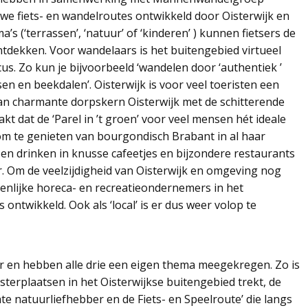
e fiets- en wandelroutes ontwikkeld door Oisterwijk en
s (‘terrassen’, ‘natuur’ of ‘kinderen’ ) kunnen fietsers de
ontdekken. Voor wandelaars is het buitengebied virtueel
us. Zo kun je bijvoorbeeld ‘wandelen door ‘authentiek ’
en en beekdalen’. Oisterwijk is voor veel toeristen een
an charmante dorpskern Oisterwijk met de schitterende
t dat de ‘Parel in ’t groen’ voor veel mensen hét ideale
om te genieten van bourgondisch Brabant in al haar
n en drinken in knusse cafeetjes en bijzondere restaurants
r. Om de veelzijdigheid van Oisterwijk en omgeving nog
nlijke horeca- en recreatieondernemers in het
ontwikkeld. Ook als ‘local’ is er dus weer volop te
er en hebben alle drie een eigen thema meegekregen. Zo is
isterplaatsen in het Oisterwijkse buitengebied trekt, de
echte natuurliefhebber en de Fiets- en Speelroute’ die langs