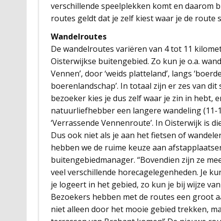
verschillende speelplekken komt en daarom bi
routes geldt dat je zelf kiest waar je de route 
Wandelroutes
De wandelroutes variëren van 4 tot 11 kilomet
Oisterwijkse buitengebied. Zo kun je o.a. wan
Vennen’, door ‘weids platteland’, langs ‘boerd
boerenlandschap’. In totaal zijn er zes van dit
bezoeker kies je dus zelf waar je zin in hebt, 
natuurliefhebber een langere wandeling (11-1
‘Verrassende Vennenroute’. In Oisterwijk is die
Dus ook niet als je aan het fietsen of wandel
hebben we de ruime keuze aan afstapplaatsen b
buitengebiedmanager. “Bovendien zijn ze meer
veel verschillende horecagelegenheden. Je kun
je logeert in het gebied, zo kun je bij wijze v
Bezoekers hebben met de routes een groot aa
niet alleen door het mooie gebied trekken, ma