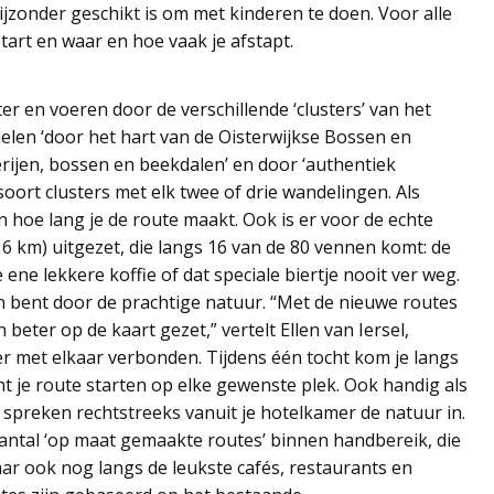
jzonder geschikt is om met kinderen te doen. Voor alle
start en waar en hoe vaak je afstapt.
er en voeren door de verschillende ‘clusters’ van het
delen ‘door het hart van de Oisterwijkse Bossen en
erijen, bossen en beekdalen’ en door ‘authentiek
 soort clusters met elk twee of drie wandelingen. Als
en hoe lang je de route maakt. Ook is er voor de echte
6 km) uitgezet, die langs 16 van de 80 vennen komt: de
 ene lekkere koffie of dat speciale biertje nooit ver weg.
en bent door de prachtige natuur. “Met de nieuwe routes
eter op de kaart gezet,” vertelt Ellen van Iersel,
 met elkaar verbonden. Tijdens één tocht kom je langs
t je route starten op elke gewenste plek. Ook handig als
an spreken rechtstreeks vanuit je hotelkamer de natuur in.
ntal ‘op maat gemaakte routes’ binnen handbereik, die
ar ook nog langs de leukste cafés, restaurants en