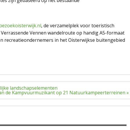
tes zijn gebaseerd op het bestaande
bezoekoisterwijk.nl
, de verzamelplek voor toeristisch
 de Verrassende Vennen wandelroute op handig A5-formaat
 en recreatieondernemers in het Oisterwijkse buitengebied
urlijke landschapselementen
an de Kampvuurmuzikant op 21 Natuurkampeerterreinen »