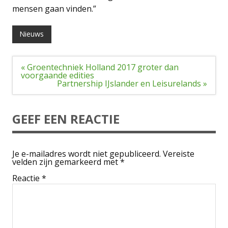
mensen gaan vinden.”
Nieuws
Bericht
« Groentechniek Holland 2017 groter dan
navigatie
voorgaande edities
Partnership IJslander en Leisurelands »
GEEF EEN REACTIE
Je e-mailadres wordt niet gepubliceerd.
Vereiste
velden zijn gemarkeerd met
*
Reactie
*