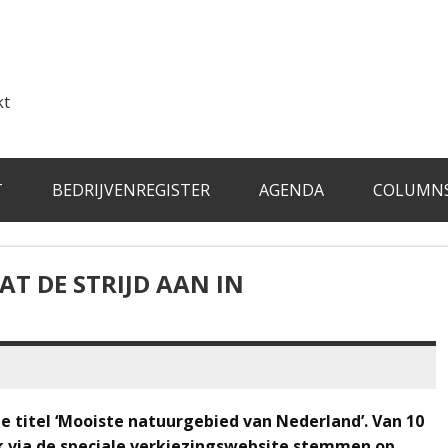
kt
T
BEDRIJVENREGISTER
AGENDA
COLUMN
 DE STRIJD AAN IN
de titel ‘Mooiste natuurgebied van Nederland’. Van 10
k via de speciale verkiezingswebsite
stemmen
op