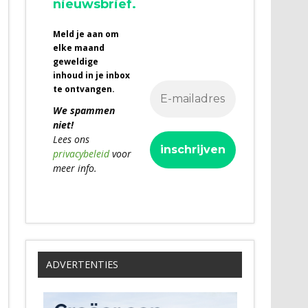
nieuwsbrief.
Meld je aan om
elke maand
geweldige
inhoud in je inbox
te ontvangen.
We spammen
niet!
Lees ons
privacybeleid
voor
meer info.
ADVERTENTIES