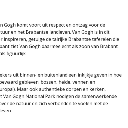
k
n Gogh komt voort uit respect en ontzag voor de
tuur en het Brabantse landleven. Van Gogh is in dit
r inspireren, getuige de talrijke Brabantse taferelen die
Brabant ziet Van Gogh daarmee echt als zoon van Brabant.
ls figuurlijk.
kers uit binnen- en buitenland een inkijkje geven in hoe
is bewaard gebleven: bossen, heide, vennen en
Europa!). Maar ook authentieke dorpen en kerken,
Met Van Gogh National Park nodigen de samenwerkende
 over de natuur en zich verbonden te voelen met de
leven.