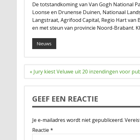
De totstandkoming van Van Gogh National Pa
Loonse en Drunense Duinen, Nationaal Lands
Langstraat, Agrifood Capital, Regio Hart v
en met steun van provincie Noord-Brabant. Kl
Nieuws
Bericht
« Jury kiest Veluwe uit 20 inzendingen voor pu
navigatie
GEEF EEN REACTIE
Je e-mailadres wordt niet gepubliceerd.
Vereis
Reactie
*