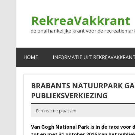
Doorgaan
naar
inhoud
RekreaVakkrant
dé onafhankelijke krant voor de recreatiemar
HOME
INFORMATIE UIT REKREAVAKKRAN
BRABANTS NATUURPARK GAAT
PUBLIEKSVERKIEZING
Een reactie plaatsen
Van Gogh National Park is in de race voor 
tot en met 31 oktober 2016 kan het publie