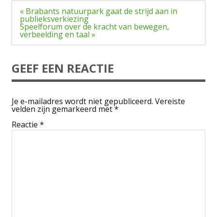
Bericht
« Brabants natuurpark gaat de strijd aan in
navigatie
publieksverkiezing
Speelforum over de kracht van bewegen,
verbeelding en taal »
GEEF EEN REACTIE
Je e-mailadres wordt niet gepubliceerd.
Vereiste
velden zijn gemarkeerd met
*
Reactie
*