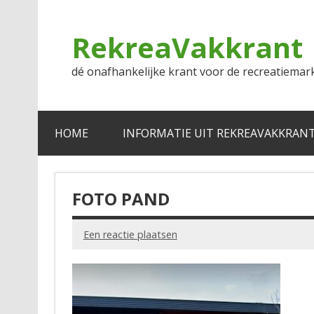
Doorgaan
naar
inhoud
RekreaVakkrant
dé onafhankelijke krant voor de recreatiemar
HOME
INFORMATIE UIT REKREAVAKKRAN
FOTO PAND
Een reactie plaatsen