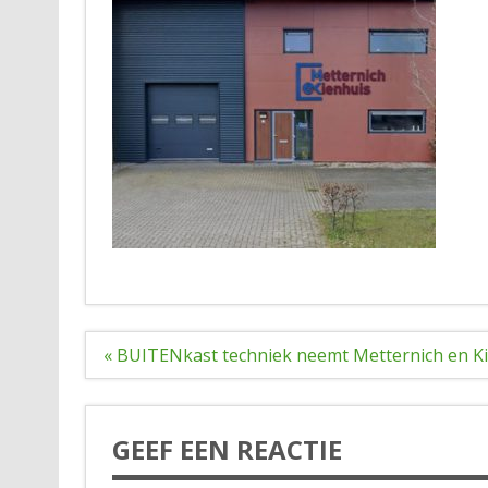
Bericht
« BUITENkast techniek neemt Metternich en K
navigatie
GEEF EEN REACTIE