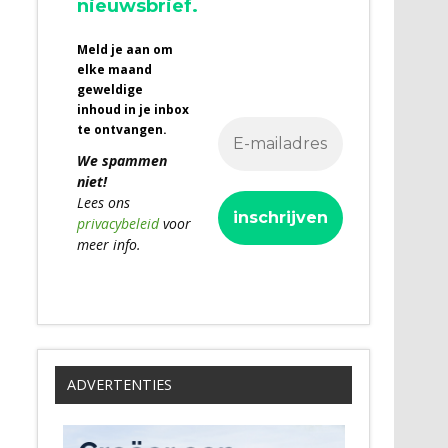
nieuwsbrief.
Meld je aan om
elke maand
geweldige
inhoud in je inbox
te ontvangen.
We spammen
niet!
Lees ons
privacybeleid
voor
meer info.
ADVERTENTIES