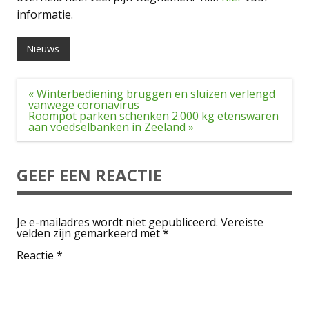
informatie.
Nieuws
Bericht
« Winterbediening bruggen en sluizen verlengd
navigatie
vanwege coronavirus
Roompot parken schenken 2.000 kg etenswaren
aan voedselbanken in Zeeland »
GEEF EEN REACTIE
Je e-mailadres wordt niet gepubliceerd.
Vereiste
velden zijn gemarkeerd met
*
Reactie
*