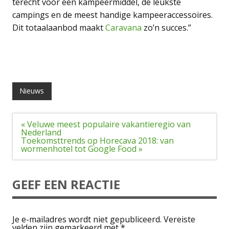
terecht voor een kampeermiddel, de leukste
campings en de meest handige kampeeraccessoires.
Dit totaalaanbod maakt
Caravana
zo’n succes.”
Nieuws
Bericht
« Veluwe meest populaire vakantieregio van
navigatie
Nederland
Toekomsttrends op Horecava 2018: van
wormenhotel tot Google Food »
GEEF EEN REACTIE
Je e-mailadres wordt niet gepubliceerd.
Vereiste
velden zijn gemarkeerd met
*