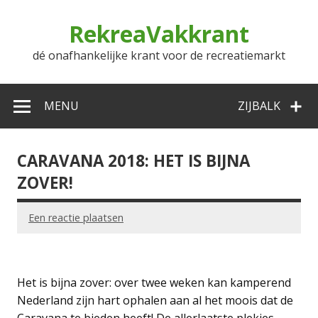
Doorgaan
naar
RekreaVakkrant
inhoud
dé onafhankelijke krant voor de recreatiemarkt
MENU
ZIJBALK
CARAVANA 2018: HET IS BIJNA
ZOVER!
Een reactie plaatsen
Het is bijna zover: over twee weken kan kamperend
Nederland zijn hart ophalen aan al het moois dat de
Caravana te bieden heeft! De allerlaatste plekjes