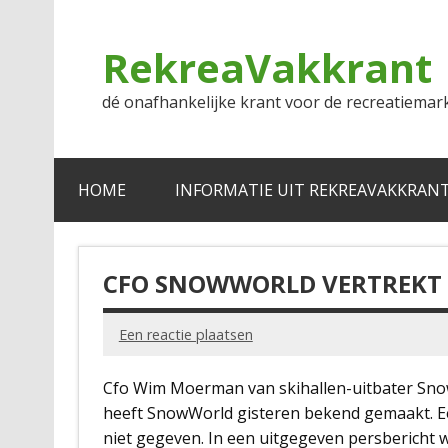
Doorgaan
naar
inhoud
RekreaVakkrant
dé onafhankelijke krant voor de recreatiemar
HOME
INFORMATIE UIT REKREAVAKKRAN
CFO SNOWWORLD VERTREKT 
Een reactie plaatsen
Cfo Wim Moerman van skihallen-uitbater SnowW
heeft SnowWorld gisteren bekend gemaakt. Ee
niet gegeven. In een uitgegeven persberich