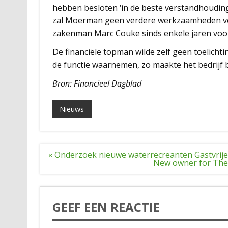
hebben besloten ‘in de beste verstandhoudin
zal Moerman geen verdere werkzaamheden ve
zakenman Marc Couke sinds enkele jaren voor
De financiële topman wilde zelf geen toelichti
de functie waarnemen, zo maakte het bedrijf 
Bron: Financieel Dagblad
Nieuws
Bericht
« Onderzoek nieuwe waterrecreanten Gastvri
navigatie
New owner for The B
GEEF EEN REACTIE