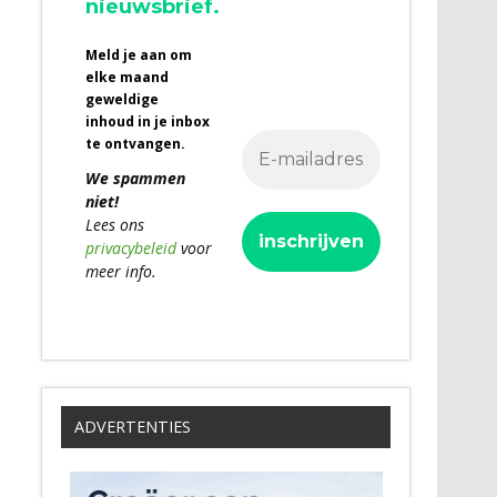
nieuwsbrief.
Meld je aan om
elke maand
geweldige
inhoud in je inbox
te ontvangen.
We spammen
niet!
Lees ons
privacybeleid
voor
meer info.
ADVERTENTIES