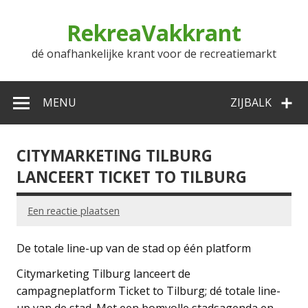
Doorgaan
naar
RekreaVakkrant
inhoud
dé onafhankelijke krant voor de recreatiemarkt
MENU
ZIJBALK
CITYMARKETING TILBURG
LANCEERT TICKET TO TILBURG
Een reactie plaatsen
De totale line-up van de stad op één platform
Citymarketing Tilburg lanceert de
campagneplatform Ticket to Tilburg; dé totale line-
up van de stad. Met een bomvolle stadsagenda en