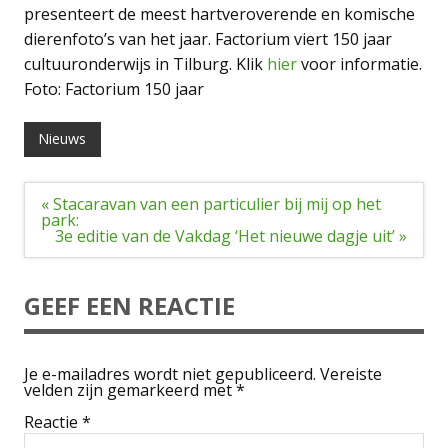
presenteert de meest hartveroverende en komische
dierenfoto’s van het jaar. Factorium viert 150 jaar
cultuuronderwijs in Tilburg. Klik
hier
voor informatie.
Foto: Factorium 150 jaar
Nieuws
Bericht
« Stacaravan van een particulier bij mij op het
navigatie
park:
3e editie van de Vakdag ‘Het nieuwe dagje uit’ »
GEEF EEN REACTIE
Je e-mailadres wordt niet gepubliceerd.
Vereiste
velden zijn gemarkeerd met
*
Reactie
*