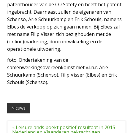
patenthouder van de CO Safety en heeft het patent
ingebracht. Daarnaast zullen de eigenaren van
Schenso, Arie Schuurkamp en Erik Schouls, namens
Elbes de verkoop op zich gaan nemen. Bij Elbes zal
met name Filip Visser zich bezighouden met de
(online)marketing, doorontwikkeling en de
operationele uitvoering.
foto: Ondertekening van de
samenwerkingsovereenkomst met v.l.n.r. Arie
Schuurkamp (Schenso), Filip Visser (Elbes) en Erik
Schouls (Schenso).
Nieuws
Bericht
« Leisurelands boekt positief resultaat in 2015
navigatie
Nederland en Vlaanderen bekrachtigen