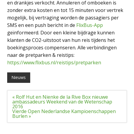
en drankjes verkocht. Annuleren of omboeken is
zonder extra kosten en tot 15 minuten voor vertrek
mogelijk, bij vertraging worden de passagiers per
SMS en een push bericht in de
FlixBus-App
geïnformeerd. Door een kleine bijdrage kunnen
klanten de CO2-uitstoot van hun reis tijdens het
boekingsproces compenseren.
Alle verbindingen
naar de pretparken & reistips:
https://www.flixbus.nl/reistips/pretparken
Nieuws
Bericht
« Rolf Hut en Nienke de la Rive Box nieuwe
navigatie
ambassadeurs Weekend van de Wetenschap
2016
Vierde Open Nederlandse Kampioenschappen
Burlen »