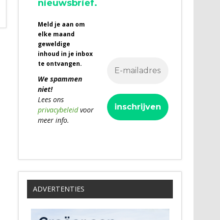
nieuwsbrief.
Meld je aan om
elke maand
geweldige
inhoud in je inbox
te ontvangen.
We spammen
niet!
Lees ons
privacybeleid
voor
meer info.
ADVERTENTIES