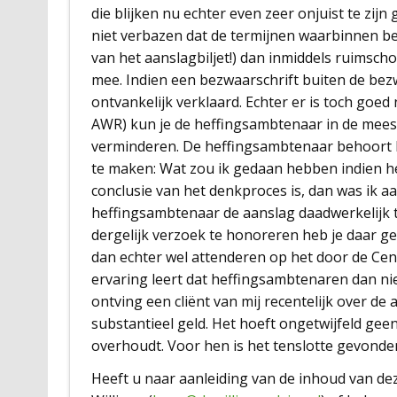
die blijken nu echter even zeer onjuist te zij
niet verbazen dat de termijnen waarbinnen 
van het aanslagbiljet!) dan inmiddels ruimschoo
mee. Indien een bezwaarschrift buiten de bez
ontvankelijk verklaard. Echter er is toch goed 
AWR) kun je de heffingsambtenaar in de mees
verminderen. De heffingsambtenaar behoort b
te maken: Wat zou ik gedaan hebben indien he
conclusie van het denkproces is, dan was ik 
heffingsambtenaar de aanslag daadwerkelijk 
dergelijk verzoek te honoreren heb je daar g
dan echter wel attenderen op het door de Cen
ervaring leert dat heffingsambtenaren dan ni
ontving een cliënt van mij recentelijk over de 
substantieel geld. Het hoeft ongetwijfeld gee
overhoudt. Voor hen is het tenslotte gevonde
Heeft u naar aanleiding van de inhoud van d