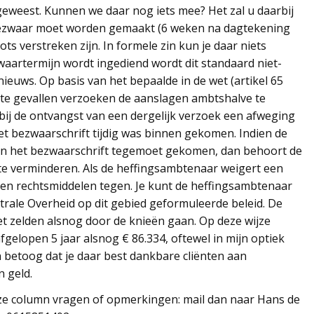
n geweest. Kunnen we daar nog iets mee? Het zal u daarbij
bezwaar moet worden gemaakt (6 weken na dagtekening
ts verstreken zijn. In formele zin kun je daar niets
waartermijn wordt ingediend wordt dit standaard niet-
nieuws. Op basis van het bepaalde in de wet (artikel 65
te gevallen verzoeken de aanslagen ambtshalve te
ij de ontvangst van een dergelijk verzoek een afweging
t bezwaarschrift tijdig was binnen gekomen. Indien de
aan het bezwaarschrift tegemoet gekomen, dan behoort de
te verminderen. Als de heffingsambtenaar weigert een
een rechtsmiddelen tegen. Je kunt de heffingsambtenaar
trale Overheid op dit gebied geformuleerde beleid. De
et zelden alsnog door de knieën gaan. Op deze wijze
afgelopen 5 jaar alsnog € 86.334, oftewel in mijn optiek
n betoog dat je daar best dankbare cliënten aan
n geld.
eze column vragen of opmerkingen: mail dan naar Hans de