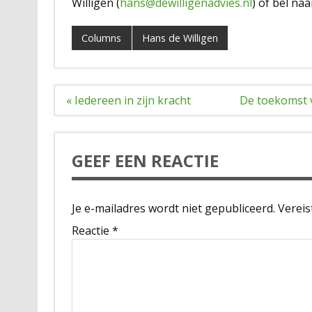
Willigen (
hans@dewilligenadvies.nl
) of bel na
Columns
Hans de Willigen
Bericht
« Iedereen in zijn kracht
De toekomst v
navigatie
GEEF EEN REACTIE
Je e-mailadres wordt niet gepubliceerd.
Vereis
Reactie
*