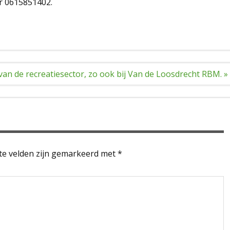
ar 0615851402.
an de recreatiesector, zo ook bij Van de Loosdrecht RBM. »
te velden zijn gemarkeerd met
*