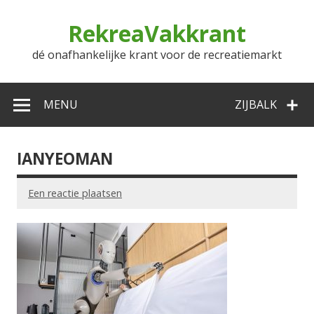
Doorgaan
naar
RekreaVakkrant
inhoud
dé onafhankelijke krant voor de recreatiemarkt
MENU
ZIJBALK
IANYEOMAN
Een reactie plaatsen