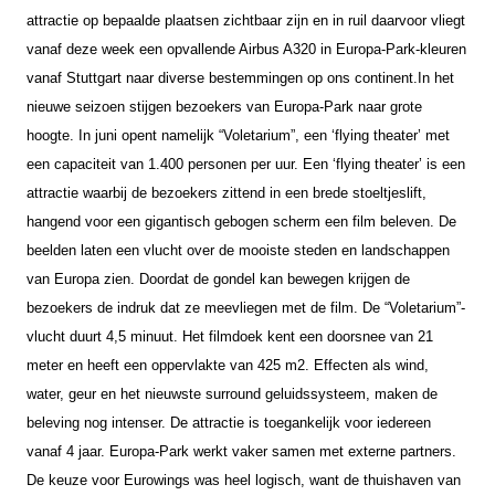
attractie op bepaalde plaatsen zichtbaar zijn en in ruil daarvoor vliegt
vanaf deze week een opvallende Airbus A320 in Europa-Park-kleuren
vanaf Stuttgart naar diverse bestemmingen op ons continent.
In het
nieuwe seizoen stijgen bezoekers van Europa-Park naar grote
hoogte. In juni opent namelijk “Voletarium”, een ‘flying theater’ met
een capaciteit van 1.400 personen per uur. Een ‘flying theater’ is een
attractie waarbij de bezoekers zittend in een brede stoeltjeslift,
hangend voor een gigantisch gebogen scherm een film beleven. De
beelden laten een vlucht over de mooiste steden en landschappen
van Europa zien. Doordat de gondel kan bewegen krijgen de
bezoekers de indruk dat ze meevliegen met de film.
De “Voletarium”-
vlucht duurt 4,5 minuut. Het filmdoek kent een doorsnee van 21
meter en heeft een oppervlakte van 425 m2. Effecten als wind,
water, geur en het nieuwste surround geluidssysteem, maken de
beleving nog intenser. De attractie is toegankelijk voor iedereen
vanaf 4 jaar.
Europa-Park werkt vaker samen met externe partners.
De keuze voor Eurowings was heel logisch, want de thuishaven van