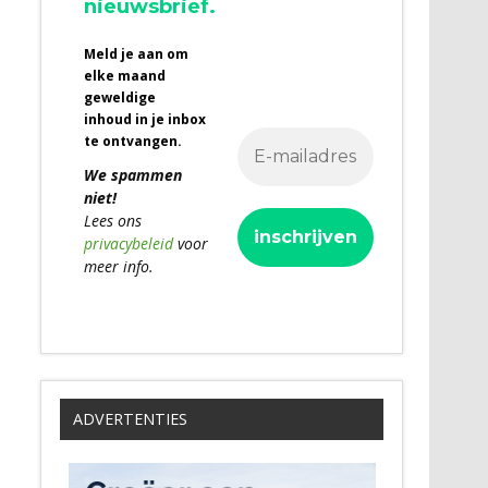
nieuwsbrief.
Meld je aan om
elke maand
geweldige
inhoud in je inbox
te ontvangen.
We spammen
niet!
Lees ons
privacybeleid
voor
meer info.
ADVERTENTIES