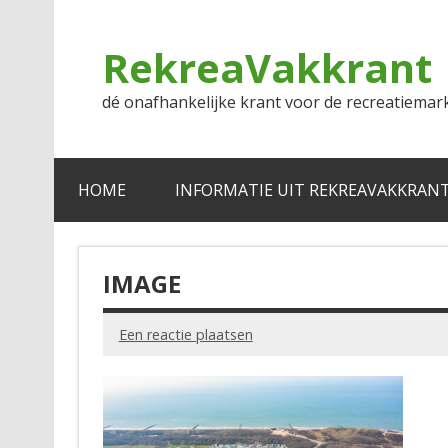
Doorgaan
naar
inhoud
RekreaVakkrant
dé onafhankelijke krant voor de recreatiemar
HOME
INFORMATIE UIT REKREAVAKKRAN
IMAGE
Een reactie plaatsen