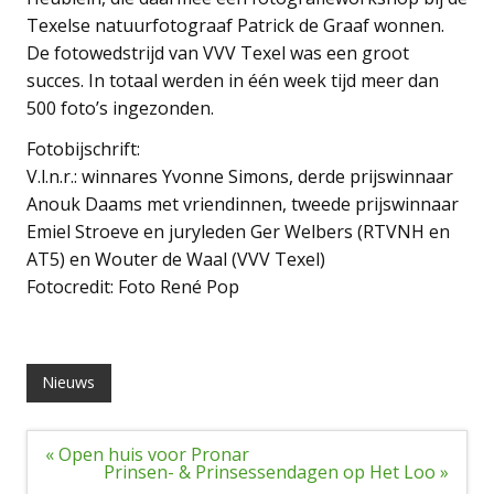
Texelse natuurfotograaf Patrick de Graaf wonnen.
De fotowedstrijd van VVV Texel was een groot
succes. In totaal werden in één week tijd meer dan
500 foto’s ingezonden.
Fotobijschrift:
V.l.n.r.: winnares Yvonne Simons, derde prijswinnaar
Anouk Daams met vriendinnen, tweede prijswinnaar
Emiel Stroeve en juryleden Ger Welbers (RTVNH en
AT5) en Wouter de Waal (VVV Texel)
Fotocredit: Foto René Pop
Nieuws
Bericht
« Open huis voor Pronar
navigatie
Prinsen- & Prinsessendagen op Het Loo »