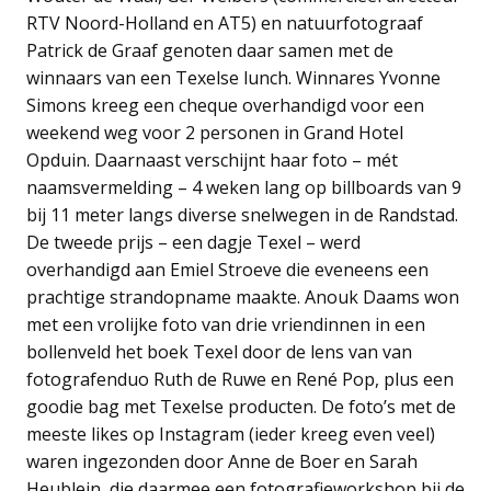
RTV Noord-Holland en AT5) en natuurfotograaf
Patrick de Graaf genoten daar samen met de
winnaars van een Texelse lunch. Winnares Yvonne
Simons kreeg een cheque overhandigd voor een
weekend weg voor 2 personen in Grand Hotel
Opduin. Daarnaast verschijnt haar foto – mét
naamsvermelding – 4 weken lang op billboards van 9
bij 11 meter langs diverse snelwegen in de Randstad.
De tweede prijs – een dagje Texel – werd
overhandigd aan Emiel Stroeve die eveneens een
prachtige strandopname maakte. Anouk Daams won
met een vrolijke foto van drie vriendinnen in een
bollenveld het boek Texel door de lens van van
fotografenduo Ruth de Ruwe en René Pop, plus een
goodie bag met Texelse producten. De foto’s met de
meeste likes op Instagram (ieder kreeg even veel)
waren ingezonden door Anne de Boer en Sarah
Heublein, die daarmee een fotografieworkshop bij de