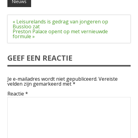
Nieuws
Bericht
« Leisurelands is gedrag van jongeren op
navigatie
Bussloo zat
Preston Palace opent op met vernieuwde
formule »
GEEF EEN REACTIE
Je e-mailadres wordt niet gepubliceerd.
Vereiste
velden zijn gemarkeerd met
*
Reactie
*