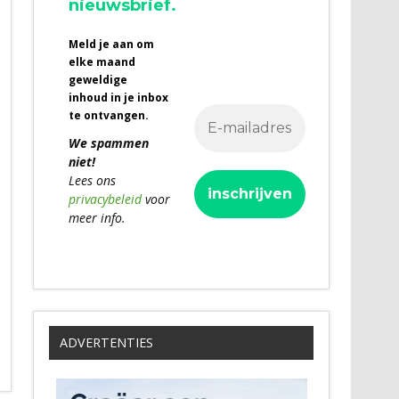
nieuwsbrief.
Meld je aan om
elke maand
geweldige
inhoud in je inbox
te ontvangen.
We spammen
niet!
Lees ons
privacybeleid
voor
meer info.
ADVERTENTIES